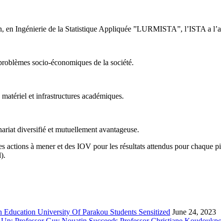
 en Ingénierie de la Statistique Appliquée ”LURMISTA”, l’ISTA a l’ambi
 problèmes socio-économiques de la société.
atériel et infrastructures académiques.
nariat diversifié et mutuellement avantageuse.
es actions à mener et des IOV pour les résultats attendus pour chaque pi
).
 Education University Of Parakou Students Sensitized
June 24, 2023
-Up: Professor Guy Nouatin Succeeds Professor Christiane Koudoukp