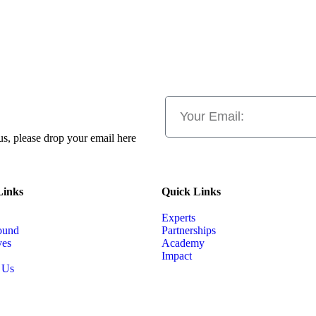
 us, please drop your email here
Links
Quick Links
Experts
ound
Partnerships
ves
Academy
Impact
 Us