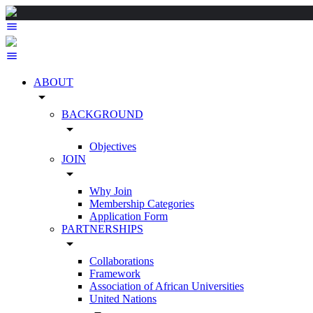
ABOUT
arrow_drop_down
BACKGROUND
arrow_drop_down
Objectives
JOIN
arrow_drop_down
Why Join
Membership Categories
Application Form
PARTNERSHIPS
arrow_drop_down
Collaborations
Framework
Association of African Universities
United Nations