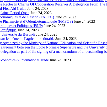
ce Rector In Charge Of Cooperation Receives A Delegation From The M
d First Aid Guide
June 24, 2023
laints Period Open
June 24, 2023
 Economiques et de Gestion (FASEG)
June 24, 2023
 de Pharmacie et d’Odontostomatologie (FMPOS)
June 24, 2023
idiques et Politiques (FSJP)
June 24, 2023
Stratégique
June 24, 2023
l’Université du Burundi
June 24, 2023
ur le thème de l’agriculture durable
June 24, 2023
g organized by the Ministry of National Education and Scientific Re
p agreement between the Ecole Normale Supérieure and the University 
delegation as part of the signing of a memorandum of understanding b
Economics & International Trade
June 24, 2023