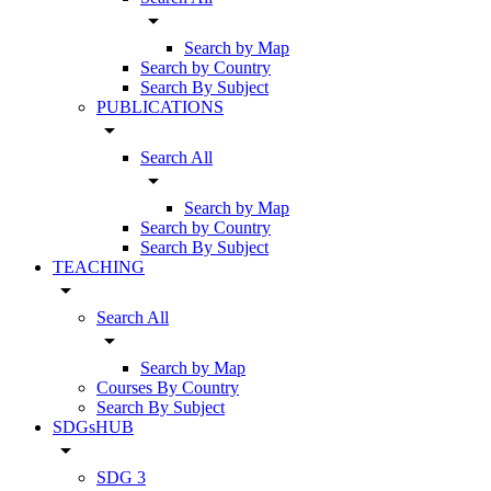
arrow_drop_down
Search by Map
Search by Country
Search By Subject
PUBLICATIONS
arrow_drop_down
Search All
arrow_drop_down
Search by Map
Search by Country
Search By Subject
TEACHING
arrow_drop_down
Search All
arrow_drop_down
Search by Map
Courses By Country
Search By Subject
SDGsHUB
arrow_drop_down
SDG 3