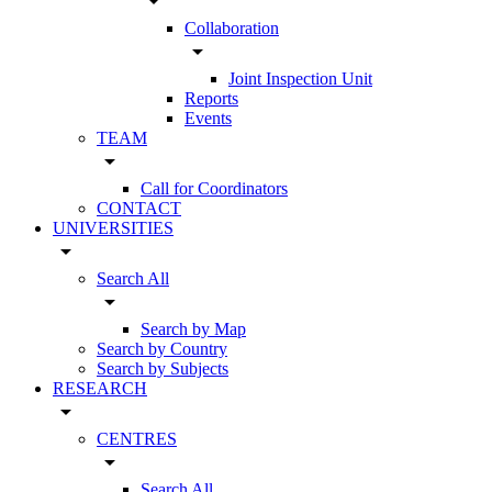
arrow_drop_down
Collaboration
arrow_drop_down
Joint Inspection Unit
Reports
Events
TEAM
arrow_drop_down
Call for Coordinators
CONTACT
UNIVERSITIES
arrow_drop_down
Search All
arrow_drop_down
Search by Map
Search by Country
Search by Subjects
RESEARCH
arrow_drop_down
CENTRES
arrow_drop_down
Search All